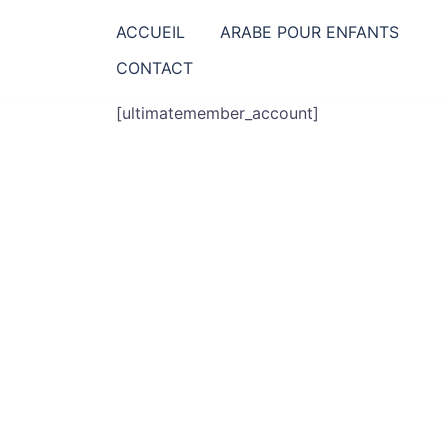
Aller
ACCUEIL
ARABE POUR ENFANTS
au
contenu
CONTACT
[ultimatemember_account]